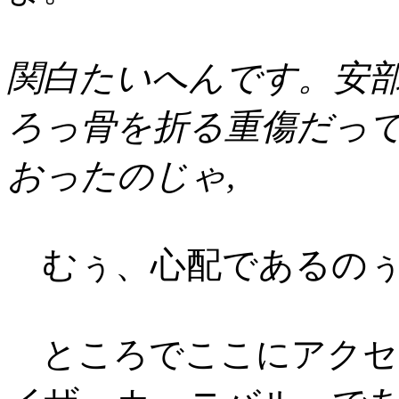
関白たいへんです。安
ろっ骨を折る重傷だっ
おったのじゃ,
むぅ、心配であるの
ところでここにアクセ