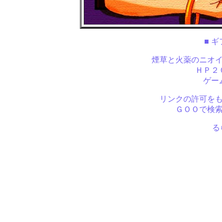
■ 
煙草と火薬のニオ
ＨＰ２
ゲー
リンクの許可を
ＧＯＯで検
るら