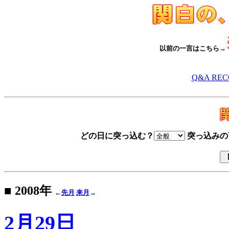
以前の一言はこちら→
Q&A RE
どの日に突っ込む？
突っ込みの
■ 2008年
←
先月
来月
→
2月29日