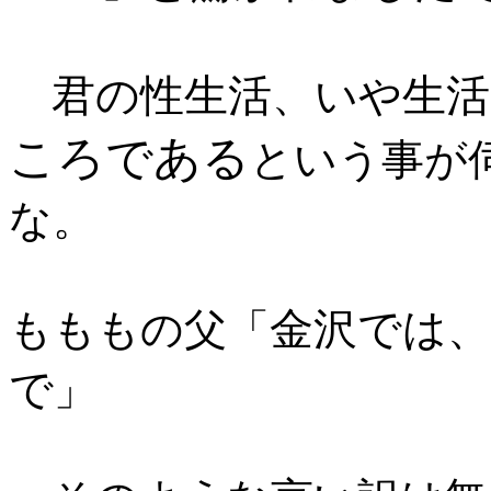
君の性生活
生活
、いや
ころである
という事が
な。
金沢では
もももの父「
で
」