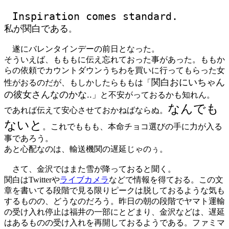
Inspiration comes standard.
私が関白である
。
遂にバレンタインデーの前日となった。
そういえば、もももに伝え忘れておった事があった。ももか
らの依頼でカウントダウンうちわを買いに行ってもらった女
関白おにいちゃん
性がおるのだが、もしかしたらももは「
の彼女さんなのかな..
」と不安がっておるかも知れん。
なんでも
であれば伝えて安心させておかねばならぬ。
ないと
。これでももも、本命チョコ選びの手に力が入る
事であろう。
あと心配なのは、輸送機関の遅延じゃのぅ。
さて、金沢ではまた雪が降っておると聞く。
関白はTwitterや
ライブカメラ
などで情報を得ておる。この文
章を書いてる段階で見る限りピークは脱しておるような気も
するものの、どうなのだろう。昨日の朝の段階でヤマト運輸
の受け入れ停止は福井の一部にとどまり、金沢などは、遅延
はあるものの受け入れを再開しておるようである。ファミマ