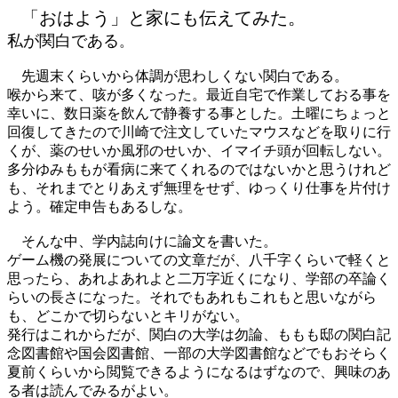
「おはよう」と家にも伝えてみた。
私が関白である
。
先週末くらいから体調が思わしくない関白である。
喉から来て、咳が多くなった。最近自宅で作業しておる事を
幸いに、数日薬を飲んで静養する事とした。土曜にちょっと
回復してきたので川崎で注文していたマウスなどを取りに行
くが、薬のせいか風邪のせいか、イマイチ頭が回転しない。
多分ゆみももが看病に来てくれるのではないかと思うけれど
も、それまでとりあえず無理をせず、ゆっくり仕事を片付け
よう。確定申告もあるしな。
そんな中、学内誌向けに論文を書いた。
ゲーム機の発展についての文章だが、八千字くらいで軽くと
思ったら、あれよあれよと二万字近くになり、学部の卒論く
らいの長さになった。それでもあれもこれもと思いながら
も、どこかで切らないとキリがない。
発行はこれからだが、関白の大学は勿論、ももも邸の関白記
念図書館や国会図書館、一部の大学図書館などでもおそらく
夏前くらいから閲覧できるようになるはずなので、興味のあ
る者は読んでみるがよい。