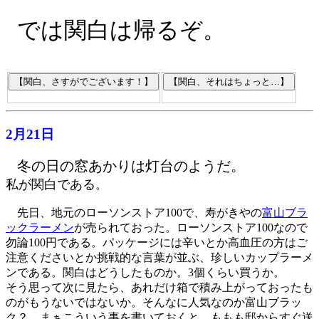
では関白は帰るぞ。
2月21日
冬の日の窓あかりは灯台のようだ。
私が関白である
。
先日、地元のローソンストア100で、寿がきやの
富山ブラ
ックラーメン
が売られておった。ローソンストア100なので
勿論100円である。パッケージには辛いとか高血圧の方はご
注意くださいとか挑戦的な言葉が並ぶ、珍しいカップラーメ
ンである。関白はどうしたものか。3個くらい買うか。
そう思って次に見たら、あれだけ箱で積み上がっておったも
のがもうないではないか。そんなに人気なのか富山ブラッ
ク？ まぁこういう事を書いておくと、ももも邸からすぐ送