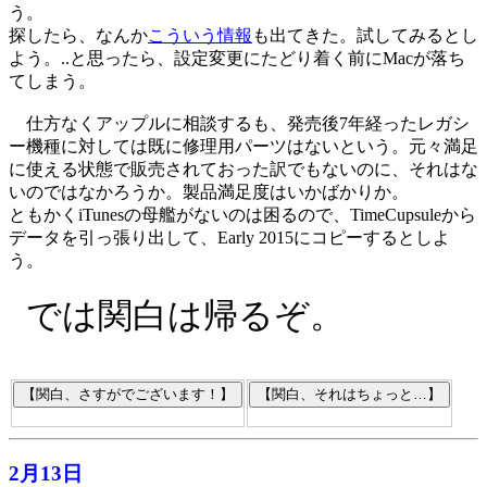
う。
探したら、なんか
こういう情報
も出てきた。試してみるとし
よう。..と思ったら、設定変更にたどり着く前にMacが落ち
てしまう。
仕方なくアップルに相談するも、発売後7年経ったレガシ
ー機種に対しては既に修理用パーツはないという。元々満足
に使える状態で販売されておった訳でもないのに、それはな
いのではなかろうか。製品満足度はいかばかりか。
ともかくiTunesの母艦がないのは困るので、TimeCupsuleから
データを引っ張り出して、Early 2015にコピーするとしよ
う。
では関白は帰るぞ。
2月13日