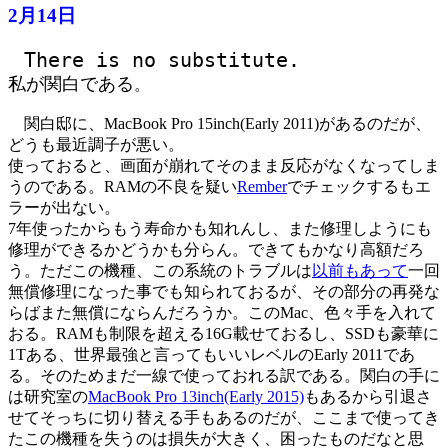
2月14日
There is no substitute.
私が関白である
。
関白邸に、MacBook Pro 15inch(Early 2011)があるのだが、
どうも最近調子が悪い。
使っておると、画面が崩れてそのまま反応がなくなってしま
うのである。RAMの不良を疑い
Rember
でチェックするもエ
ラーが出ない。
7年使ったからもう寿命かも知れんし、また修理しようにも
修理ができるかどうかも分らん。できてもかなり高額だろ
う。ただこの機種、この系統のトラブルは
以前もあって
一回
無償修理になった事でも知られておるが、その部分の再発な
らばまた無償にならんだろうか。このMac、色々手を入れて
おる。RAMも制限を超える16G載せておるし、SSDも豪華に
1Tある、世界最強と言ってもいいレベルのEarly 2011であ
る。そのためまだ一線で使っておれる訳である。関白の手に
は研究室の
MacBook Pro 13inch(Early 2015)
もあるから引退さ
せてそっちに切り替える手もあるのだが、ここまで使ってき
たこの機種を失うのは損失が大きく、困ったものだなと思