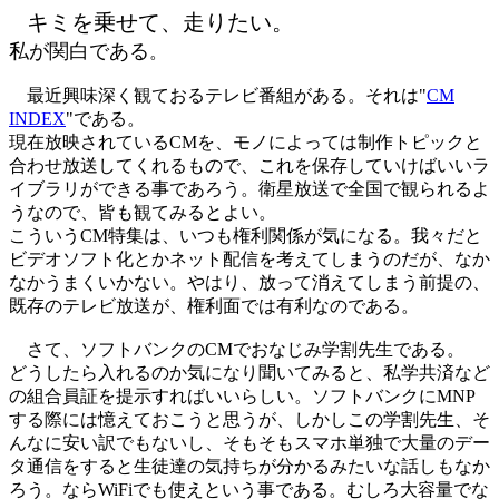
キミを乗せて、走りたい。
私が関白である
。
最近興味深く観ておるテレビ番組がある。それは"
CM
INDEX
"である。
現在放映されているCMを、モノによっては制作トピックと
合わせ放送してくれるもので、これを保存していけばいいラ
イブラリができる事であろう。衛星放送で全国で観られるよ
うなので、皆も観てみるとよい。
こういうCM特集は、いつも権利関係が気になる。我々だと
ビデオソフト化とかネット配信を考えてしまうのだが、なか
なかうまくいかない。やはり、放って消えてしまう前提の、
既存のテレビ放送が、権利面では有利なのである。
さて、ソフトバンクのCMでおなじみ学割先生である。
どうしたら入れるのか気になり聞いてみると、私学共済など
の組合員証を提示すればいいらしい。ソフトバンクにMNP
する際には憶えておこうと思うが、しかしこの学割先生、そ
んなに安い訳でもないし、そもそもスマホ単独で大量のデー
タ通信をすると生徒達の気持ちが分かるみたいな話しもなか
ろう。ならWiFiでも使えという事である。むしろ大容量でな