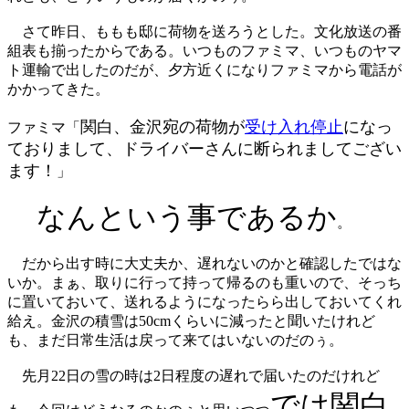
さて昨日、ももも邸に荷物を送ろうとした。文化放送の番
組表も揃ったからである。いつものファミマ、いつものヤマ
ト運輸で出したのだが、夕方近くになりファミマから電話が
かかってきた。
関白、金沢宛の荷物が
受け入れ停止
になっ
ファミマ「
ておりまして、ドライバーさんに断られましてござい
ます！
」
なんという事であるか
。
だから出す時に大丈夫か、遅れないのかと確認したではな
いか。まぁ、取りに行って持って帰るのも重いので、そっち
に置いておいて、送れるようになったらら出しておいてくれ
給え。金沢の積雪は50cmくらいに減ったと聞いたけれど
も、まだ日常生活は戻って来てはいないのだのぅ。
先月22日の雪の時は2日程度の遅れで届いたのだけれど
では関白