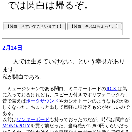
では関白は帰るぞ。
2月24日
一人では生きていけない、という幸せがあり
ます。
私が関白である
。
ミュージシャンである関白、ミニキーボードの
JD-Xi
は気
に入っておるけれども、スピーカ付きでポリフォニックな、
昔で言えば
ポータサウンド
やカシオトーンのようなものが欲
しくなった。ちょっと出して気軽に弾けるものが欲しいので
ある。
以前は
ワンキーボード
も持っておったのだが、時代は関白が
MONO/POLY
を買う前だった。当時確か12,800円くらいだっ
たろうか。では今そういう気軽なキーボードは幾らで買える