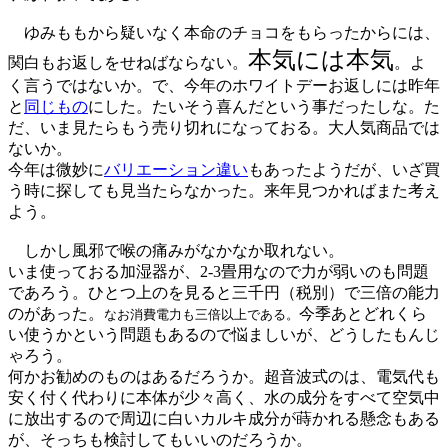
ゆみももから疑いなく本命のチョコをもらったからには、
本気には本気
関白もお返しをせねばならない。
。よ
く言うではないか。で、今年のホワイトデーお返しには昨年
と
同じもの
にした。たいそう喜んだという事だったしな。た
だ、いま見たらもう売り切れになっておる。大人気商品では
ないか。
今年は微妙に
バリエーション違い
もあったようだが、いざ買
う時に探しても見当たらなかった。来年見つかればまた考え
よう。
しかし風邪で喉の痛みがなかなか取れない。
いま使っておる加湿器が、2-3畳用なので力が弱いのも問題
であろう。ひとつ上のを見ると三千円（税別）で三倍の能力
のがあった。
今季あとどれくら
なお消費電力も三倍以上である。
い使うかという問題もあるので悩ましいが、どうしたもんじ
ゃろう。
何かお勧めのものはあるだろうか。超音波式のは、電気代も
安く付く代わりに本体が少々高く、水の成分をすべて空気中
に放出するので周辺に白いカルキ成分が蒔かれる懸念もある
が、そっちも検討してもいいのだろうか。