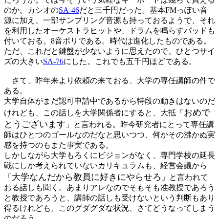
のか。カシオの
SA-46
だと三千円だった。基本FMっぽい音
源に加え、一部サンプリング音源も持っておるようで、それ
を利用したオーケストラヒットや、ドラムを鳴らすパッドも
付いておる。8音ポリである。時代は進化したものである。
ただ、これだと鍵盤が少ないように思えたので、ひとつサイ
ズの大きい
SA-76
にした。これでも五千円ほどである。
さて、昨年来より依頼の来ておる、大学の専任講師の件で
ある。
大学自体がまだ認可申請中であるから特段の動きはないのだ
おめで
けれども、この話しを大学関係者にすると、大抵「
とうございます
」と言われる。昨今研究者にとって専任講
師はひとつのゴールなのだなと思いつつ、何かその沸かぬ実
感を持つのもまた事実である。
しかしながら大学もろくにビジョンがなく、専門学校の延長
戦にしか考えられていないカリキュラムも、経営会議から
大学なんだから教員に好きにやらせろ
「
」と言われて
おる話しも聞く。あまりアレなのでそもそも准教授であろう
と教授であろうと、講師の話しも受けないという判断もあり
得るけれども、このグダグダな状況、さてどうなってしまう
のだろう。