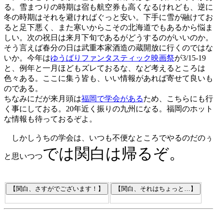
る。雪まつりの時期は宿も航空券も高くなるけれども、逆に
冬の時期はそれを避ければぐっと安い。下手に雪が融けてお
ると足下悪く、また寒いからこその北海道でもあるから悩ま
しい。次の祝日は来月下旬であるがどうするのがいいのか。
そう言えば春分の日は武重本家酒造の蔵開放に行くのではな
いか。今年は
ゆうばりファンタスティック映画祭
が3/15-19
と、例年と一月ほどもズレておるな、など考えるところは
色々ある。ここに集う皆も、いい情報があれば寄せて良いも
のである。
ちなみにだが来月頭は
福岡で学会がある
ため、こちらにも行
く事にしておる。20年近く振りの九州になる。福岡のホット
な情報も待っておるぞよ。
しかしうちの学会は、いつも不便なところでやるのだのぅ
では関白は帰るぞ。
と思いつつ