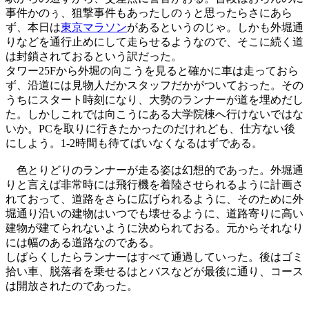
事件かのぅ、狙撃事件もあったしのぅと思ったらさにあら
ず、本日は
東京マラソン
があるというのじゃ。しかも外堀通
りなどを通行止めにして走らせるようなので、そこに続く道
は封鎖されておるという訳だった。
タワー25Fから外堀の向こうを見ると確かに車は走っておら
ず、沿道には見物人だかスタッフだかがついておった。その
うちにスタート時刻になり、大勢のランナーが道を埋めだし
た。しかしこれでは向こうにある大学院棟へ行けないではな
いか。PCを取りに行きたかったのだけれども、仕方ない後
にしよう。1-2時間も待てばいなくなるはずである。
色とりどりのランナーが走る姿は幻想的であった。外堀通
りと言えば非常時には飛行機を着陸させられるように計画さ
れておって、道路をさらに広げられるように、そのために外
堀通り沿いの建物はいつでも壊せるように、道路寄りに高い
建物が建てられないように決められておる。元からそれなり
には幅のある道路なのである。
しばらくしたらランナーはすべて通過していった。後はゴミ
拾い車、脱落者を乗せるはとバスなどが最後に通り、コース
は開放されたのであった。