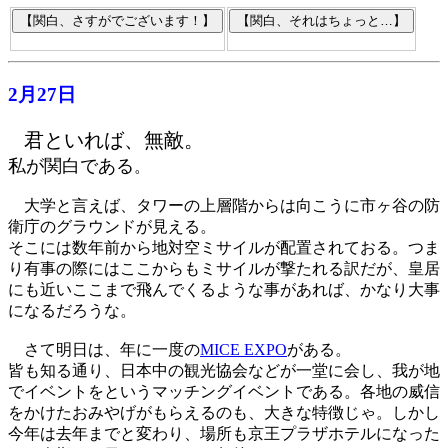
2月27日
君といれば、無敵。
私が関白である
。
大学と言えば、タワーの上層階からは向こうに市ヶ谷の防
衛庁のグラウンドが見える。
そこには数年前から地対空ミサイルが配置されておる。つま
り有事の際にはここからもミサイルが撃たれる訳だが、皇居
にも近いここまで飛んでくるような事があれば、かなり大事
になるだろうな。
さて明日は、年に一度の
MICE EXPO
がある。
皆も知る通り、日本中の観光協会などが一堂に会し、我が地
でイベントをというマッチングイベントである。各地の威信
をかけたおみやげがもらえるのも、大きな特徴じゃ。しかし
今年は去年までと変わり、場所も京王プラザホテルになった