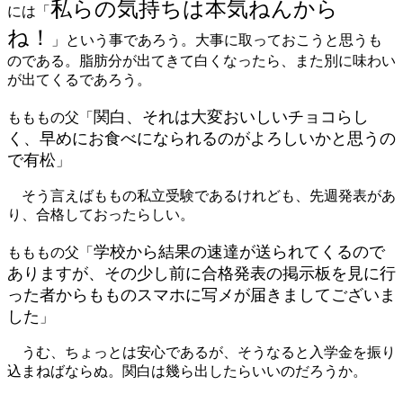
私らの気持ちは本気ねんから
には「
ね！
」という事であろう。大事に取っておこうと思うも
のである。脂肪分が出てきて白くなったら、また別に味わい
が出てくるであろう。
関白、それは大変おいしいチョコらし
もももの父「
く、早めにお食べになられるのがよろしいかと思うの
で有松
」
そう言えばももの私立受験であるけれども、先週発表があ
り、合格しておったらしい。
学校から結果の速達が送られてくるので
もももの父「
ありますが、その少し前に合格発表の掲示板を見に行
った者からもものスマホに写メが届きましてございま
した
」
うむ、ちょっとは安心であるが、そうなると入学金を振り
込まねばならぬ。関白は幾ら出したらいいのだろうか。