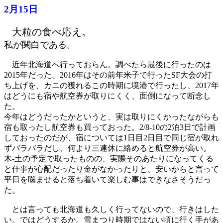
2月15日
大粒の食べ応え。
私が関白である
。
近年北海道へ行っておらん。調べたら最後に行ったのは
2015年だった。2016年はその前年米子で行ったSF大会の打
ち上げを、カニの獲れるこの時期に境港で行ったし、2017年
はどうにも宿や航空券が取りにくく、面倒になって断念し
た。
今年はどうだったかというと、実は取りにくかったながらも
宿も取ったし航空券も買っておった。2/8-10の2泊3日で計画
しておったのだが、宿については1日目2日目で同じ宿が取れ
ずバラバラだし、何より三連休に絡めると航空券が高い。
木-土の予定で取ったものの、実際そのあたりになってくる
と仕事が心配だったり金がなかったりと、安いからと言って
平日を噛ませると落ち着いて楽しむ事はできなさそうだっ
た。
とは言っても北海道も久しく行ってないので、行きはした
い。ではどうするか。雪まつり時期ではない頃に行く手があ