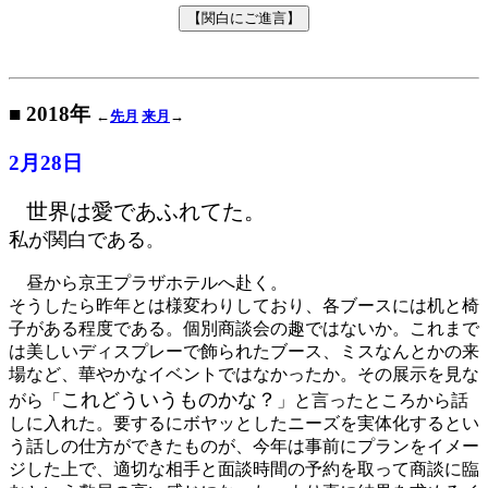
■ 2018年
←
先月
来月
→
2月28日
世界は愛であふれてた。
私が関白である
。
昼から京王プラザホテルへ赴く。
そうしたら昨年とは様変わりしており、各ブースには机と椅
子がある程度である。個別商談会の趣ではないか。これまで
は美しいディスプレーで飾られたブース、ミスなんとかの来
場など、華やかなイベントではなかったか。その展示を見な
これどういうものかな？
がら「
」と言ったところから話
しに入れた。要するにボヤッとしたニーズを実体化するとい
う話しの仕方ができたものが、今年は事前にプランをイメー
ジした上で、適切な相手と面談時間の予約を取って商談に臨