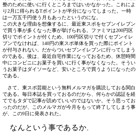
整のために使いに行くところまではいかなかった。これによ
り2月に得られるTポイントが半分になってしまった。一時
は一万五千円使う月もあったというのにな。
この大きな理由を想像するに、最近東スポをセブンイレブン
で買う事が多くなった事が挙げられる。ファミマは200円区
切りでポイントが付くため、100円区切りで付くセブンイレ
ブンでなければ、140円の東スポ単体を買った際にポイント
が付与されない。だからついセブンイレブンに行ってしまう
のである。後は、最近自宅作業になっておるため、休憩時間
中にコンビニにお菓子を買いに行く事がなくなった。そうい
うお菓子はダイソーなど、安いところで買うようになったの
である。
さて、東スポ芸能という無料メルマガを購読しておる関白
である。毎日本誌を買っておるのだから、何らかの認証を経
てでもタダで記事が読めていいのではないか。そう思ってお
ったのだが、このメルマガが今月をもって終了してしまう事
が、この9日に発表された。
なんという事であるか
。