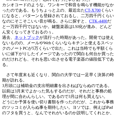
カシオコードのような、ワンキーで和音を鳴らす機能がなか
ったのである。もうちょっと上の、最近出た
CT-X700
くらい
になると、パターンも登録されておるし、二万四千円くらい
なのにそこそこいい音が鳴る。さらに探すと、
CTK-4400
だ
と一万四千円ではないか。鍵盤楽器はLSI化が進み、どんど
ん安くなってきておるのぅ。
過去、
ネットブック
が流行った時期があった。開発では使え
ないものの、メールやWebくらいならキチンと使えるスペッ
クのノートPCが5万くらいで出た。これは当時でも半額くら
いに値下がりしたイメージであったので関白も何台か買った
のだけれども、それを思い出させる電子楽器の値段低下であ
る。
さて年度末も近くなり、関白の大学では一足早く決算の時
期が訪れる。
3月頭には補助金の支出明細書を出さねばならぬのである。
以前は3月末でよかった気もするのだが、それだと事務の処
理が間に合わんらしい。であるので3月は何も買えない。
どうにか予算を使い切り書類を作ったのだが、これから事務
のツッコミが入らぬ事を期待したい。ヨソでは、例えばiPad
のフタを買うと、なんでそれがいるのか説明してくれとか、