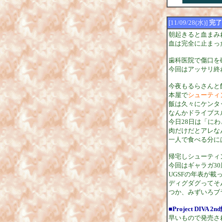
[11/09/28(水)]
完了
朝起きると血まみ
血は完全に止まっ
歯科医院で傷口を
今回はアッサリ終
今夜もるらさんと
本屋で
シューティン
飯は久々にケンタ
なんかドライブス
今日28日は「に
肉だけだとアレな
一人で食べる分に
帰宅しシューティン
今回はギャラガ3
UGSFの年表が
ディグダグってそ
つか、みずいろブラ
■Project DIVA 2n
早いもので発売さ