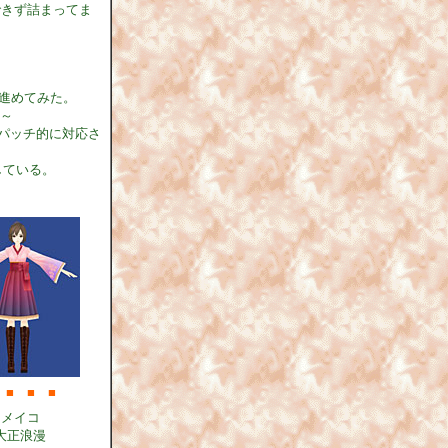
開できず詰まってま
し進めてみた。
い～
パッチ的に対応さ
している。
■
■
■
メイコ
大正浪漫