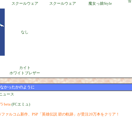
雪
スクールウェア
スクールウェア
魔女っ娘Style
なし
カイト
ホワイトブレザー
なかったかのように
ニュース
75 beta
(FCエミュ)
ファルコム新作、PSP「英雄伝説 碧の軌跡」が受注20万本をクリア！