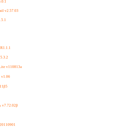
.0.1
ail v2.57.03
.5.1
1.1.1
5.3.2
e v110813a
v1.06
1β5
.72.02β
v20110901