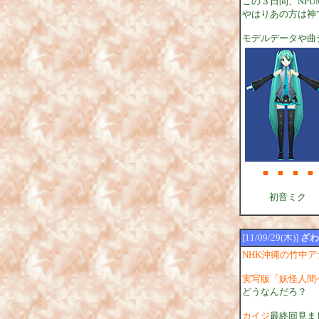
この３日間、NP
やはりあの方は神
モデルデータや曲
■
■
■
■
初音ミク
[11/09/29(木)]
ざわ
NHK沖縄の竹中
実写版「妖怪人間
どうなんだろ？
カイジ
最終回見ま