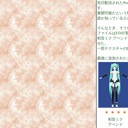
先日配信されたPro
す。
展開可能だという
誰か知っている人
そんなとき、そう
ファイルはEDAT
初音ミク アペン
せた。
一部テクスチャの
最後に追加された
■
■
■
■
初音ミク
アペンド