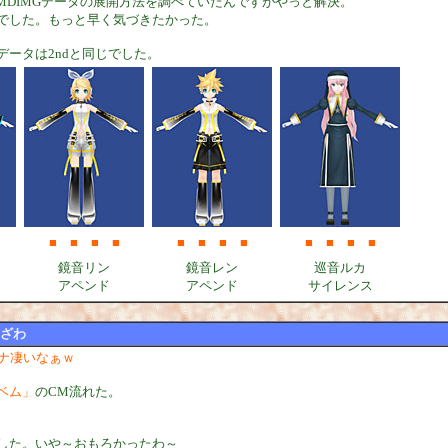
UMDIMGデータの展開方法を調べていたんですがやっと解決。
でした。もっと早く気づきたかった。
データは2ndと同じでした。
■
■
■
■
■
■
■
■
■
■
■
■
鏡音リン
鏡音レン
巡音ルカ
アペンド
アペンド
サイレンス
ざわ
アナ凄いなぁｗ
ベム」
のCM流れた。
した。いや～おもろかったわ～