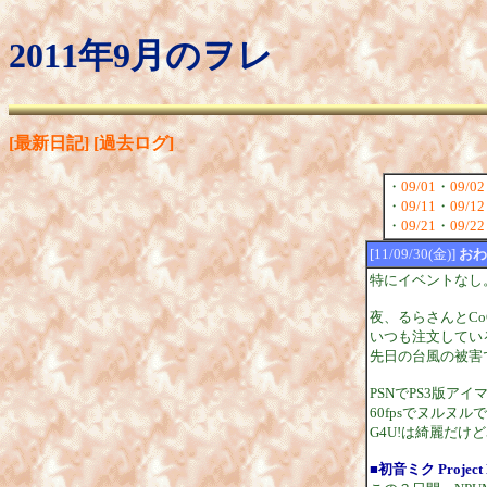
2011年9月のヲレ
[最新日記]
[過去ログ]
・
09/01
・
09/02
・
09/11
・
09/12
・
09/21
・
09/22
[11/09/30(金)]
おわ
特にイベントなし
夜、るらさんとCo
いつも注文してい
先日の台風の被害
PSNでPS3版アイ
60fpsでヌルヌル
G4U!は綺麗だ
■初音ミク Project 