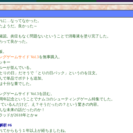
れに…なってなかった。
たようだ。良かった～
確認。炎症もなく問題ないということで消毒液を塗り完了した。
わって良かった。
飯。
グゲームサイド Vol.3
を無事購入。
ッキー
ルーが並んでいる。
わとりの日」だそうで「とりの日パック」というのを注文。
んで単品でポテトも追加。
は十分な量でした。
グゲームサイド Vol.3を読む。
0周年記念ということでナムコのシューティングゲーム特集でした。
載っているんだけど、え？そうだったの？という驚きの内容。
んな未来の話だったのか！
ッドが2618年とかｗ
d解析 #6
れてからもう１年以上が経ちましたね。