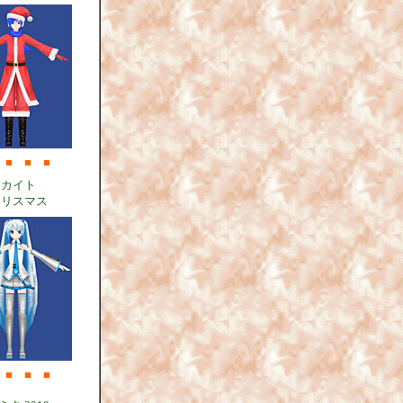
■
■
■
カイト
クリスマス
■
■
■