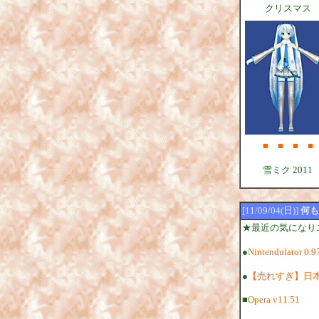
クリスマス
■
■
■
■
雪ミク 2011
[11/09/04(日)]
何も
★最近の気になり
●
Nintendulator 0.9
●
【売れすぎ】日本
■
Opera v11.51