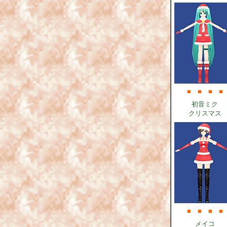
■
■
■
■
初音ミク
クリスマス
■
■
■
■
メイコ