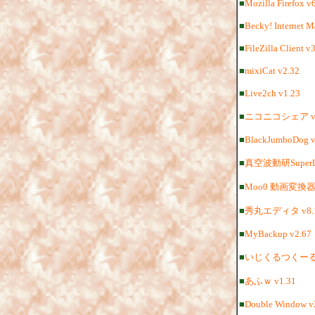
■
Mozilla Firefox v6
■
Becky! Internet M
■
FileZilla Client v3
■
mixiCat v2.32
■
Live2ch v1.23
■
ニコニコシェア vR
■
BlackJumboDog v
■
真空波動研SuperLit
■
Moo0 動画変換器 
■
秀丸エディタ v8.1
■
MyBackup v2.67
■
いじくるつくーる v7
■
あふｗ v1.31
■
Double Window 