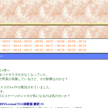
・
09/03
・
09/04
・
09/05
・
09/06
・
09/07
・
09/08
・
09/09
・
09/10
・
09/13
・
09/14
・
09/15
・
09/16
・
09/17
・
09/18
・
09/19
・
09/20
・
09/23
・
09/24
・
09/25
・
09/26
・
09/27
・
09/28
・
09/29
・
09/30
ー
。
Co壱へ
るツナサラダが少なくなっていた。
で野菜が高騰しているけど、その影響なのかな？
マス２の1st PVが配信されていました。
です。
けど5人ステージのジャギが気になるのは気のせいか？
DIVA extend TGS体験版 解析 #1