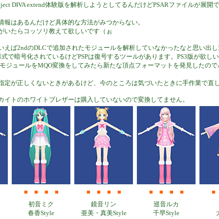
ject DIVA extend体験版を解析しようとしてるんだけどPSARファイルが展
情報はあるんだけど具体的な方法がみつからない。
がいたらコッソリ教えて欲しいです（ぉ
いえば2ndのDLCで追加されたモジュールを解析していなかったなと思い出
形式で暗号化されているけどPSPは復号するツールがあります。PS3版が欲し
ドモジュールをMQO変換をしてみたら新たな頂点フォーマットを発見したので
指定が正しくないときがあるけど、今のところは気づいたときに手作業で直
カイトのホワイトブレザーは購入していないので変換してません。
■
■
■
■
■
■
■
■
■
■
■
■
■
初音ミク
鏡音リン
巡音ルカ
春香Style
亜美・真美Style
千早Style