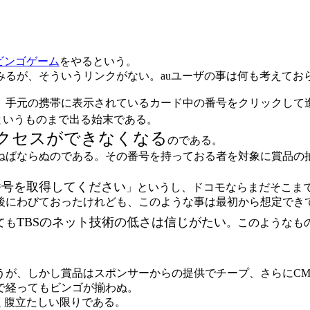
ビンゴゲーム
をやるという。
みるが、そういうリンクがない。auユーザの事は何も考えてお
手元の携帯に表示されているカード中の番号をクリックして進
というものまで出る始末である。
アクセスができなくなる
のである。
ばならぬのである。その番号を持っておる者を対象に賞品の抽
番号を取得してください
」というし、ドコモならまだそこまで
後にわびておったけれども、このような事は最初から想定でき
TBSのネット技術の低さは信じがたい
ても
。このようなも
うが、しかし賞品はスポンサーからの提供でチープ、さらにC
で経ってもビンゴが揃わぬ。
く腹立たしい限りである。