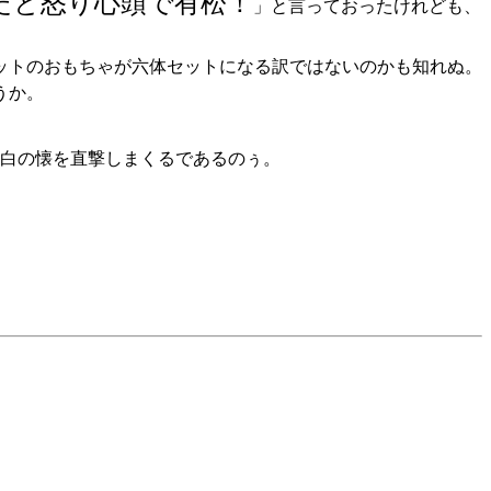
だと怒り心頭で有松！
」と言っておったけれども、
ットのおもちゃが六体セットになる訳ではないのかも知れぬ。
うか。
関白の懐を直撃しまくるであるのぅ。