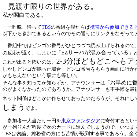
見渡す限りの世界がある。
私が関白である。
一昨晩、帰って
TBS
の番組を観たらば
携帯から参加できる
以下から参加できるというのでその通りにリンクをなぞって
番組中ではビンゴの番号がひとつづつ読み上げられるので、
EZサーバが混み合っている
の反応が遅く、しまいに「
」
2-3分ほどもどこへも
これが出ると怖いのは、
しかしビンゴが揃った場合、ビンゴ番号をもらう画面に行かね
がもらえないという事にも等しい。
お早めに
そんな事を知ってか知らずか、アナウンサーは「
のがよくなかったのであろうか。アナウンサーも不手際を最
ネット関係はどこかに作らせておったのだろうが、それにし
しまう
ぞよ。
参加者一人当たり一円を
東京ファンタジア
に寄付するとい
が一列並んだ程度で次のカードに進んでしまうので、いつま
TBSは勿論、総務省の方にも苦情が殺到する事であろう。全