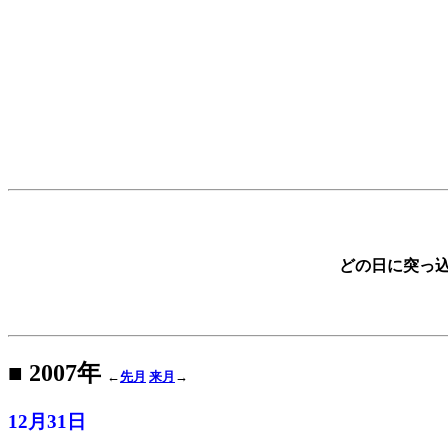
どの日に突っ
■ 2007年
←
先月
来月
→
12月31日