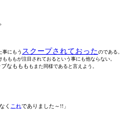
。
スクープされておった
た事にもう
のである。
けもももが注目されておるという事にも他ならない。
ラブなももも
もまた同様であると言えよう。
なく
これ
でありました～!!
」