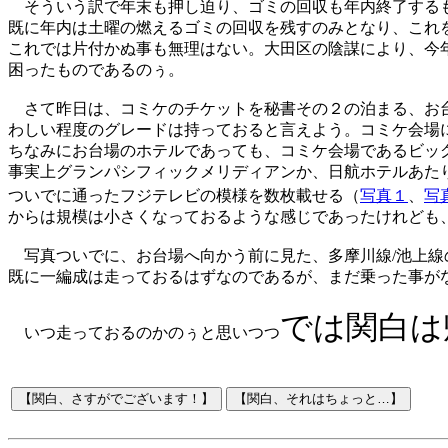
そういう訳で年末も押し迫り、ゴミの回収も年内終了する
既に年内は土曜の燃えるゴミの回収を残すのみとなり、これ
これでは片付かぬ事も無理はない。大田区の陰謀により、今
困ったものであるのぅ。
さて昨日は、コミケのチケットを秘書その２の泊まる、お
わしい程度のグレードは持っておると言えよう。コミケ会場
ちなみにお台場のホテルであっても、コミケ会場であるビッ
事実上グランパシフィックメリディアンか、日航ホテルあた
ついでに通ったフジテレビの模様を数枚載せる（
写真１
、
写
からは規模は小さくなっておるような感じであったけれども
写真ついでに、お台場へ向かう前に見た、多摩川線/池上線
既に一編成は走っておるはずなのであるが、まだ乗った事が
では関白は
いつ走っておるのかのぅと思いつつ