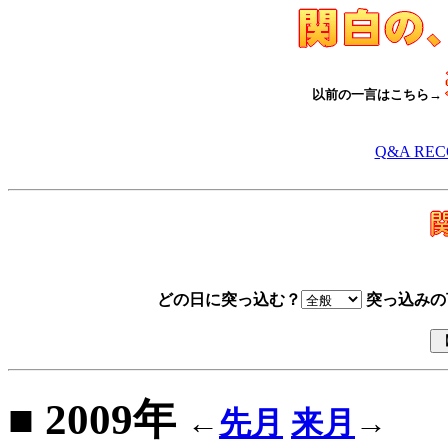
以前の一言はこちら→
Q&A RE
どの日に突っ込む？
突っ込みの
■ 2009年
←
先月
来月
→