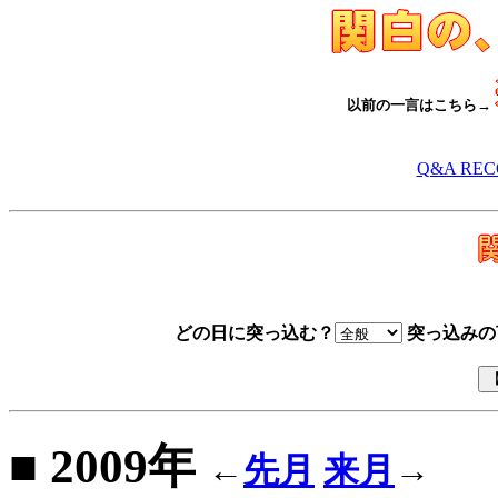
以前の一言はこちら→
Q&A RE
どの日に突っ込む？
突っ込みの
■ 2009年
←
先月
来月
→