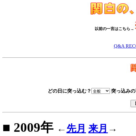
以前の一言はこちら→
Q&A RE
どの日に突っ込む？
突っ込みの
■ 2009年
←
先月
来月
→