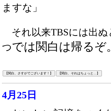
ますな
」
それ以来TBSには出ぬ
では関白は帰るぞ
つ
4月25日