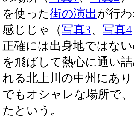
を使った
街の演出
が行わ
感じじゃ（
写真3
、
写真4
正確には出身地ではない
を飛ばして熱心に通い詰
れる北上川の中州にあり
でもオシャレな場所で、
たという。