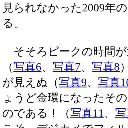
見られなかった2009年
る。
そそろピークの時間が
（
写真6
、
写真7
、
写真8
が見えぬ（
写真9
、
写真1
ょうど金環になったその
のである！（
写真11
、
写