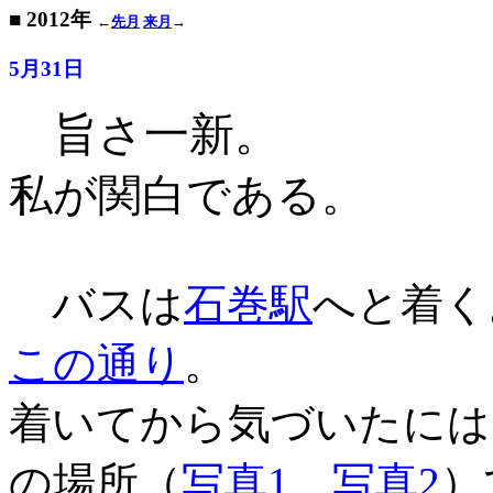
■ 2012年
←
先月
来月
→
5月31日
旨さ一新。
私が関白である
。
バスは
石巻駅
へと着く
この通り
。
着いてから気づいたには
の場所（
写真1
、
写真2
）