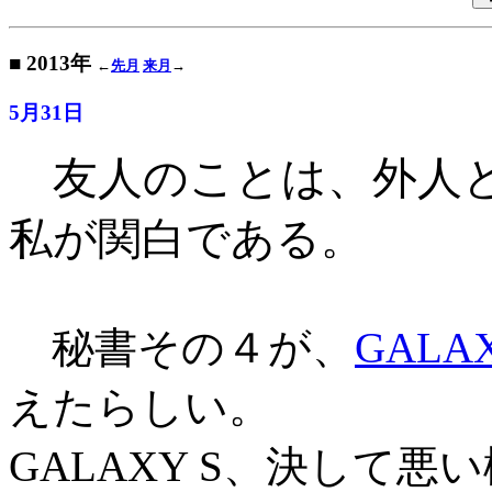
■ 2013年
←
先月
来月
→
5月31日
友人のことは、外人
私が関白である
。
秘書その４が、
GALAX
えたらしい。
GALAXY S、決して