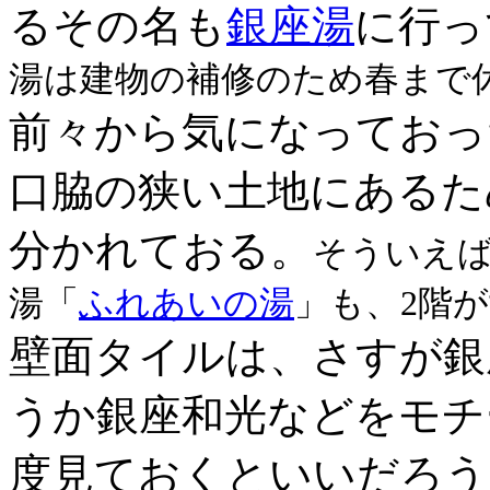
るその名も
銀座湯
に行っ
湯は建物の補修のため春まで
前々から気になっておっ
口脇の狭い土地にあるた
分かれておる。
そういえ
湯「
ふれあいの湯
」も、2階
壁面タイルは、さすが銀
うか銀座和光などをモチ
度見ておくといいだろう