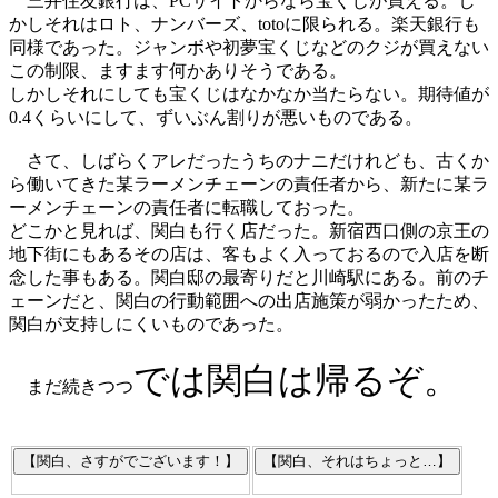
三井住友銀行は、PCサイトからなら宝くじが買える。し
かしそれはロト、ナンバーズ、totoに限られる。楽天銀行も
同様であった。ジャンボや初夢宝くじなどのクジが買えない
この制限、ますます何かありそうである。
しかしそれにしても宝くじはなかなか当たらない。期待値が
0.4くらいにして、ずいぶん割りが悪いものである。
さて、しばらくアレだったうちのナニだけれども、古くか
ら働いてきた某ラーメンチェーンの責任者から、新たに某ラ
ーメンチェーンの責任者に転職しておった。
どこかと見れば、関白も行く店だった。新宿西口側の京王の
地下街にもあるその店は、客もよく入っておるので入店を断
念した事もある。関白邸の最寄りだと川崎駅にある。前のチ
ェーンだと、関白の行動範囲への出店施策が弱かったため、
関白が支持しにくいものであった。
では関白は帰るぞ。
まだ続きつつ