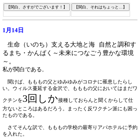
1月14日
生命（いのち）支える大地と海 自然と調和す
るまち・かんぱく～未来につなごう豊かな環境
～。
私が関白である
。
聞けば、もももの父とゆみゆみがコロナに罹患したらし
い。ウィルス蔓延する金沢で、もももの父においてはまだワ
3回しか
クチンを
接種しておらんと聞くからして仕
方ないところはあるだろう。まったく反ワクチン派にも困っ
たものである。
さてそんな訳で、もももの学校の最寄りアパホテルに予約
を入れた。