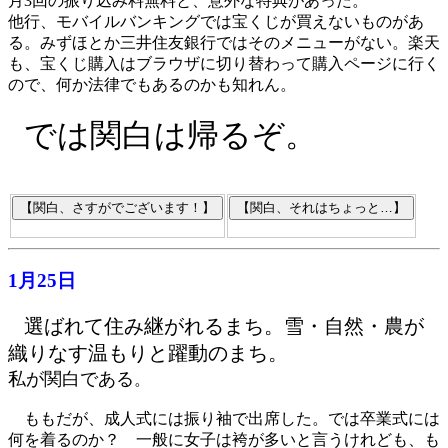
月3回の振り込み料無料と、意外な特典があった。
他行、モバイルバンキングでは宝くじが買えないものがあ
る。みずほとか三井住友銀行ではそのメニューがない。楽天
も、宝くじ購入はブラウザに切り替わって購入ページに行く
ので、何か法律でもあるのかも知れん。
では関白は帰るぞ。
1月25日
選ばれて住み継がれるまち。雪・自然・農が
織りなす温もりと躍動のまち。
私が関白である
。
ももだが、成人式には振り袖で出席した。では卒業式には
何を着るのか？ 一般に女子は袴が多いと言うけれども、も