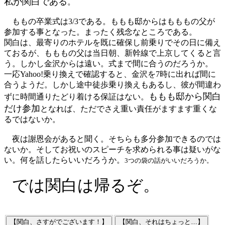
私が関白である
。
ももの卒業式は3/3である。ももも邸からはもももの父が
参加する事となった。まったく残念なところである。
関白は、最寄りのホテルを既に確保し前乗りでその日に備え
ておるが、もももの父は当日朝、新幹線で上京してくると言
う。しかし金沢からは遠い。式まで間に合うのだろうか。
一応Yahoo!乗り換えで確認すると、金沢を7時に出れば間に
合うようだ。しかし途中徒歩乗り換えもあるし、彼が間違わ
ももも邸から関白
ずに時間通りたどり着ける保証はない。
だけ参加
となれば、ただでさえ重い責任がますます重くな
るではないか。
夜は謝恩会があると聞く。そちらも多分参加できるのでは
ないか。そしてお祝いのスピーチを求められる事は疑いがな
い。何を話したらいいだろうか。
3つの袋の話がいいだろうか。
では関白は帰るぞ。