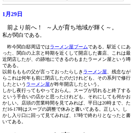
1月29日
前より前へ！ ～人が育ち地域が輝く～。
私が関白である
。
昨今関白邸周辺では
ラーメン屋ブーム
である。駅近くにあ
った、関白の上京と時期を近くして開店した書店、これは最
近閉店したが、の跡地にできるのもまたラーメン屋という噂
である。
以前もももの父が言っておったらしき
ラーメン屋
、残念なが
らこれは何年も前に閉店したのだけれども、その系列で修行
したという
ラーメン屋
が昨年開店したという。
しかし夜行ってもやっておらん。スープが切れると終了する
という手合いの店かと思ったけれども、それにしても何かお
かしい。店頭の営業時間を見てみれば、平日は20時まで、た
だ16-17時はスープの調整で休みと書いてある。正しい。し
かし入り口に回って見てみれば、17時で終わりとなったと書
いてある。