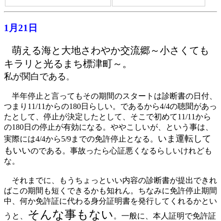
1月21日
萌える海と大地さわやか交流郷～小さくても
キラリと光るまち標津町～。
私が関白である
。
半年停止と言ってもその期間のスタートは診断書の日付、
つまり11/11からの180日らしい。であるから4/4の聴聞があっ
たとして、停止が決定したとして、そこで初めて11/11から
の180日の停止が有効になる。ややこしいが、という事は、
いま運転して
実際には4/4から5/9までの免許停止となる。
もいい
のである。事故ったら心証悪くなるらしいけれども
な。
それまでに、もうちょっといい内容の診断書が提出できれ
ばこの期間も短くできるかも知れん。ちなみに免許停止期間
中、何か免許証に代わる身分証明書を発行してくれるかとい
そんな事もない
うと、
。一般に、本人証明で免許証