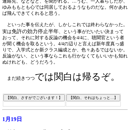
連絡先、などなど、を聞かれる。…うむ、一人暮らしだが、
ゆみももとも心では同居しておるようなものだな。何かあれ
ば飛んできてくれると思う。
といった事を伝えたが、しかしこれでは終わらなかった。
免許の効力停止半年
実は
、という事がだいたい決まって
おって、それに対する反論の機会を4/4に、聴聞官という者
が聞く機会を取るという。4/4の辺りと言えば新年度真っ盛
りで、入学式とか新クラス編成とか、色々あるではないか。
反論がない、という事ならこれも行かなくてもいいかも知れ
ぬけれども、どうだろう。
では関白は帰るぞ。
まだ続きつつ
1月19日