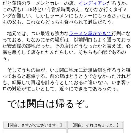
だと蓮沼のラーメンとカレーの店、
インディアン
だろうか。
この店も11-18時という営業時間ゆえ、なかなか行くタイミ
ングが難しい。しかしラーメンにもカレーにもうるさいもも
もの父も、これならどっちも食べられて満足だろう。
地元では、つい最近も強力な
ラーメン屋ができて
行列にな
っておる。ちなみにその場所は、以前関白もよく通っておっ
た安酒屋の跡地だった。その店はどうなったかと言えば、心
臓を悪くして店をたたんだらしい。そちらも心配であるの
ぅ。
そしてうちの臣が、いま関白地元に新規店舗を作ろうと狙
っておると想像する。前の店はとうとうできなかったけれど
も、転職して再起を計ろうとしておるに違いない。いま客テ
ロの対応が忙しいとして、近々にできるであろうのぅ。
では関白は帰るぞ。