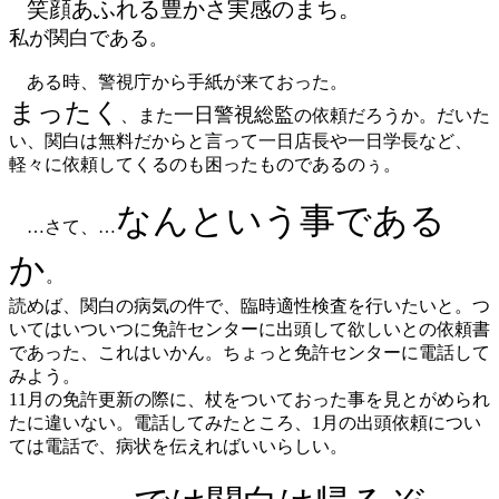
笑顔あふれる豊かさ実感のまち。
私が関白である
。
ある時、警視庁から手紙が来ておった。
まったく
一日警視総監
、また
の依頼だろうか。だいた
い、関白は無料だからと言って一日店長や一日学長など、
軽々に依頼してくるのも困ったものであるのぅ。
なんという事である
…さて、…
か
。
読めば、関白の病気の件で、臨時適性検査を行いたいと。つ
いてはいついつに免許センターに出頭して欲しいとの依頼書
であった、これはいかん。ちょっと免許センターに電話して
みよう。
11月の免許更新の際に、杖をついておった事を見とがめられ
たに違いない。電話してみたところ、1月の出頭依頼につい
ては電話で、病状を伝えればいいらしい。