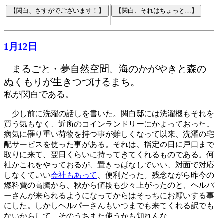
1月12日
まるごと・夢自然空間、海のかがやきと森の
ぬくもりが生きつづけるまち。
私が関白である
。
少し前に洗濯の話しを書いた。関白邸には洗濯機もそれを
買う気もなく、近所のコインランドリーにかよっておった。
病気に罹り重い荷物を持つ事が難しくなって以来、洗濯の宅
配サービスを使った事がある。それは、指定の日に戸口まで
取りに来て、翌日くらいに持ってきてくれるものである。何
社かこれをやっておるが、置きっぱなしでいい、対面で対応
しなくていい
会社もあって
、便利だった。残念ながら昨今の
燃料費の高騰から、秋から値段も少々上がったのと、ヘルパ
ーさんが来られるようになってからはそっちにお願いする事
にした。しかしヘルパーさんもいつまでも来てくれる訳でも
ないからして、そのうちまた使うかも知れんな。