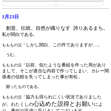
1月23日
創造、伝統、自然が織りなす 誇りあるまち。
私が関白である
。
しかし関白、この件でありますが…
もももの父「
」
うむ。
以前、似たような番組を作った局があり
もももの父「
まして、そこが適当な内容で作ってしまい、カレー関
係者の信頼を失ってしまった事が有松
」
困ったものである。
協力も得られにくい状況でありました
もももの父「
心込めた説得とお願い
が、わたくしの
によ
り、番組の完成に至りましてございます
」