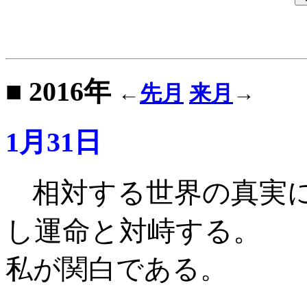
■ 2016年
←
先月
来月
→
1月31日
相対する世界の真実
し運命と対峙する。
私が関白である
。