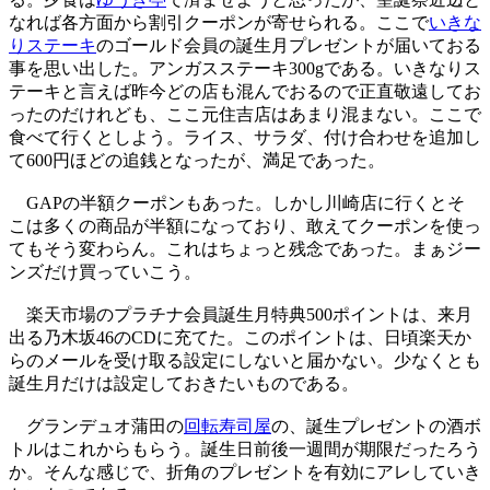
なれば各方面から割引クーポンが寄せられる。ここで
いきな
りステーキ
のゴールド会員の誕生月プレゼントが届いておる
事を思い出した。アンガスステーキ300gである。いきなりス
テーキと言えば昨今どの店も混んでおるので正直敬遠してお
ったのだけれども、ここ元住吉店はあまり混まない。ここで
食べて行くとしよう。ライス、サラダ、付け合わせを追加し
て600円ほどの追銭となったが、満足であった。
GAPの半額クーポンもあった。しかし川崎店に行くとそ
こは多くの商品が半額になっており、敢えてクーポンを使っ
てもそう変わらん。これはちょっと残念であった。まぁジー
ンズだけ買っていこう。
楽天市場のプラチナ会員誕生月特典500ポイントは、来月
出る乃木坂46のCDに充てた。このポイントは、日頃楽天か
らのメールを受け取る設定にしないと届かない。少なくとも
誕生月だけは設定しておきたいものである。
グランデュオ蒲田の
回転寿司屋
の、誕生プレゼントの酒ボ
トルはこれからもらう。誕生日前後一週間が期限だったろう
か。そんな感じで、折角のプレゼントを有効にアレしていき