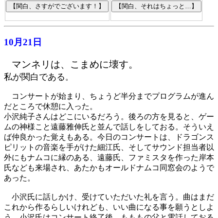
10月21日
マンネリは、こまめに壊す。
私が関白である
。
コンサートが始まり、ちょうど半分までプログラムが進ん
だところで休憩に入った。
小沢純子さんはどこにいるだろう。後ろの方を見ると、ゲー
ムの神様こと遠藤雅伸氏と並んで話しをしておる。そういえ
ば仲良かった覚えもある。今日のコンサートは、ドラゴンス
ピリットの音楽を手がけた細江氏、そしてサウンド担当者以
外にもナムコに縁のある、遠藤氏、ファミスタを作った岸本
氏なども来場され、あたかもオールドナムコ同窓会のようで
あった。
小沢氏に話しかけ、受けていただいた礼を言う。曲はまだ
これから作るらしいけれども、いい曲になる事を願うとしよ
う。小沢氏はコンサート終了後、もももの父と電話しておる