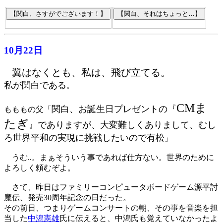
10月22日
翼はなくとも、私は、飛び立てる。
私が関白である
。
CMま
関白、お誕生日プレゼントの『
もももの父「
たぎ
』でありますが、大変難しくありまして、むし
ろ世界平和の実現に挑戦したいので有松
」
うむ..。まぁそういう事であれば仕方ない。世界のために
よろしく頼むぞよ。
さて、昨日はファミリーコンピュータボードゲーム源平討
魔伝、発売30周年記念の日だった。
その前日、つまりゲームコンサートの朝、その事を音楽を担
当した
中潟憲雄
氏に伝えると、中潟氏も覚えていなかったよ