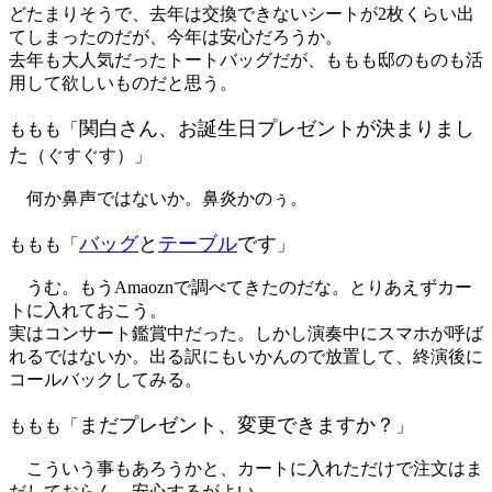
どたまりそうで、去年は交換できないシートが2枚くらい出
てしまったのだが、今年は安心だろうか。
去年も大人気だったトートバッグだが、ももも邸のものも活
用して欲しいものだと思う。
関白さん、お誕生日プレゼントが決まりまし
ももも「
た
（ぐすぐす）」
何か鼻声ではないか。鼻炎かのぅ。
バッグ
と
テーブル
です
ももも「
」
うむ。もうAmaoznで調べてきたのだな。とりあえずカー
トに入れておこう。
実はコンサート鑑賞中だった。しかし演奏中にスマホが呼ば
れるではないか。出る訳にもいかんので放置して、終演後に
コールバックしてみる。
まだプレゼント、変更できますか？
ももも「
」
こういう事もあろうかと、カートに入れただけで注文はま
だしておらん。安心するがよい。