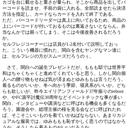
カゴを台に載せると重さが量られ、そこから商品を出してバ
ーコードを読ませ、手前の袋に入れる。全部読ませたら決済
方法を指定し、カードならカードを入れて終了である。
ただ、バーコードリーダーは真上に向いておるため、商品の
上にバーコードが付いておるものは裏返さないとならん。弁
当なんかでは困ってしまう。そこは今後改善されるだろう
か。
セルフレジコーナーには店員が1-2名付いて説明しておっ
た。こういう機器に慣れた、関白を含むヤングなマン達に
は、セルフレジの方がスムーズだろうのぅ。
さて、関白への誕生プレゼントだが、ももも邸では世界平
和はちゃくちゃくと進めてくれていると思う。しかし関白個
人への贈り物もせねば気が済まぬとゆみももは言うだろう。
着るものがいいか、冬へ向かう季節、寝具系がいいか。どち
らも欲しいが、昨今エイリアンフィールド37年振りのreboot
や、やFC源平討魔伝30周年などイベントチックな事が多い
関白、インタビューや講演などに呼ばれる機会も多くなるだ
ろう。園遊会や、総理主催の桜を見る会などに呼ばれたれ
ば、そこそこいいものを着ていかねばならない。あまりカジ
ュアルな服装では、ゆみももも恥ずかしく思うのではなかろ
うか。そうしたら着るものがいいだろうか。