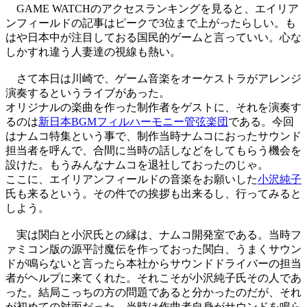
GAME WATCHのアクセスランキングを見ると、エイリア
ンフィールドの記事はピークで3位まで上がったらしい。も
はや日本中が注目しておる国民的ゲームと言っていい。心な
しかすれ違う人妻達の視線も熱い。
さて本日は川崎で、ゲーム音楽をオーケストラがアレンジ
演奏するというライブがあった。
オリジナルの楽曲を作った制作者をゲストに、それを演奏す
るのは
新日本BGMフィルハーモニー管弦楽団
である。今回
はナムコ特集という事で、制作当時ナムコにおったサウンド
担当者を呼んで、合間に当時の話しなどをしてもらう機会を
設けた。もうみんなナムコを退社しておったのじゃ。
ここに、エイリアンフィールドの音楽をお願いした
小沢純子
氏も来るという。その件での挨拶も出来るし、行ってみると
しよう。
実は関白と小沢氏との縁は、ナムコ開発室である。当時フ
ァミコン版の源平討魔伝を作っておった関白、うまくサウン
ドが鳴らないと言ったら本社からサウンドドライバーの担当
者がヘルプに来てくれた。それこそが小沢純子氏その人であ
った。結局こっちの方の問題であると分かったのだが、それ
が初めての対面だった。当時は作曲者自身がサウンドを鳴ら