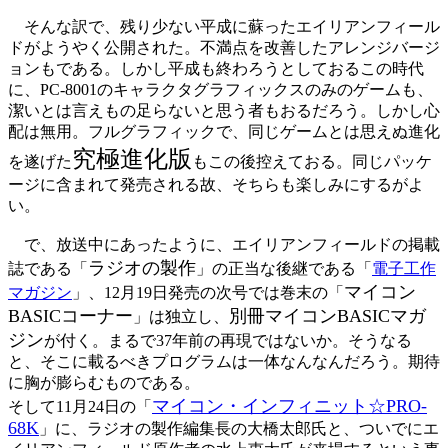
そんな訳で、残り少ない平成に蘇ったエイリアンフィール
ドがようやく公開された。不満点を改善したアレンジバージ
ョンもである。しかし平成も終わろうとしておるこの時代
に、PC-8001のキャラクタグラフィックスのみのゲームも、
潔いとは言えもの足らないと思う者もおるだろう。しかし心
配は無用。フルグラフィックで、同じゲームとは思えぬ進化
究極進化版
を遂げた
もこの後控えておる。同じパッケ
ージに含まれて発売される故、そちらも楽しみにするがよ
い。
で、放送中にあったように、エイリアンフィールドの掲載
ラジオの製作
誌である「
」の正当な後継である「
電子工作
マイコン
マガジン
」、12月19日発売の次号では巻末の「
BASICコーナー
別冊マイコンBASICマガ
」は独立し、
ジン
が付く。まるで37年前の再現ではないか。そうなる
と、そこに載るべきプログラムは一体なんなんだろう。期待
に胸が膨らむものである。
マイコン・インフィニット☆PRO-
そして11月24日の「
68K
」に、ラジオの製作編集長の大橋太郎氏と、ついでにエ