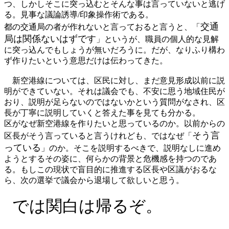
つ、しかしそこに突っ込むとそんな事は言っていないと逃げ
る。見事な議論誘導/印象操作術である。
交通
都の交通局の者が作れないと言っておると言うと、「
局は関係ないはずです
」というが、職員の個人的な見解
に突っ込んでもしょうが無いだろうに。だが、なりふり構わ
ず作りたいという意思だけは伝わってきた。
新空港線については、区民に対し、まだ意見形成以前に説
明ができていない。それは議会でも、不安に思う地域住民が
おり、説明が足らないのではないかという質問がなされ、区
長が丁寧に説明していくと答えた事を見ても分かる。
区がなぜ新空港線を作りたいと思っているのか。以前からの
そう言
区長がそう言っていると言うけれども、ではなぜ「
っている
」のか。そこを説明するべきで、説明なしに進め
ようとするその姿に、何らかの背景と危機感を持つのであ
る。もしこの現状で盲目的に推進する区長や区議がおるな
ら、次の選挙で議会から退場して欲しいと思う。
では関白は帰るぞ。