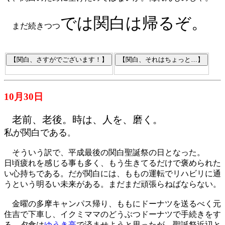
では関白は帰るぞ。
まだ続きつつ
10月30日
老前、老後。時は、人を、磨く。
私が関白である
。
そういう訳で、平成最後の関白聖誕祭の日となった。
日頃疲れを感じる事も多く、もう生きてるだけで褒められた
い心持ちである。だが関白には、ももの運転でリハビリに通
うという明るい未来がある。まだまだ頑張らねばならない。
金曜の多摩キャンパス帰り、ももにドーナツを送るべく元
住吉で下車し、イクミママのどうぶつドーナツで手続きをす
る。夕食は
ゆうき亭
で済ませようと思ったが、聖誕祭近辺と