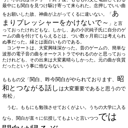
最中にも関白を見つけ駆け寄って来られた。念押しでいい曲
あ
をお願いした故、神曲が上がってくるに違いない。「
まりプレッシャーをかけないで～
」と言
っておったけれどもな。しかし、あの小沢純子氏に自分のゲ
ームの曲を付けてもらえるとは、つい数ヶ月前には考えられ
ぬ事だった。縁とは面白いものである。
コンサートは、大変興味深かった。昔のゲームの、簡単な
波形の電子音の曲をオーケストラでやれるのかと思っておっ
たけれども、その出来は大変素晴らしかった。元の曲が良質
だったという事に他ならない。
昭
関白、昨今関白がやられております、
もももの父「
和とつながる話し
は大変重要であると思うので
有松
」
うむ。ももにも勉強させておくがよい。うちの大学に入る
では
なら、関白が直々に伝授してもよいと言いつつ