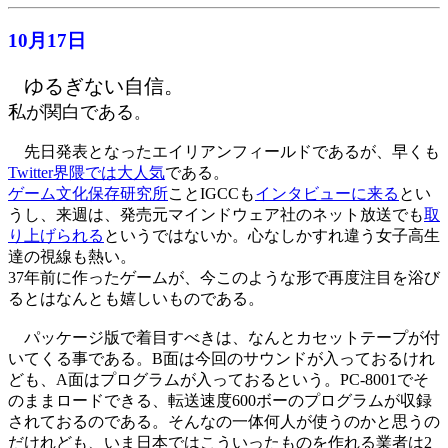
10月17日
ゆるぎない自信。
私が関白である
。
先日発表となったエイリアンフィールドであるが、早くも
Twitter界隈では大人気
である。
ゲーム文化保存研究所
ことIGCCも
インタビューに来る
とい
うし、来週は、発売元マインドウェア社のネット放送でも
取
り上げられる
というではないか。心なしかすれ違う女子高生
達の視線も熱い。
37年前に作ったゲームが、今このような形で再度注目を浴び
るとはなんとも嬉しいものである。
パッケージ版で着目すべきは、なんとカセットテープが付
いてくる事である。B面は今回のサウンドが入っておるけれ
ども、A面はプログラムが入っておるという。PC-8001でそ
のままロードできる、転送速度600ボーのプログラムが収録
されておるのである。そんなの一体何人が使うのかと思うの
だけれども、いま日本ではこういったものを作れる業者は2