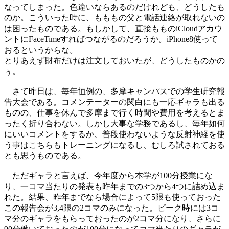
なってしまった。色違いならあるのだけれども、どうしたも
のか。こういった時に、もももの父と電話連絡が取れないの
は困ったものである。もしかして、直接もものiCloudアカウ
ントにFaceTimeすればつながるのだろうか。iPhone8使って
おるというからな。
とりあえず財布だけは注文しておいたが、どうしたものかの
ぅ。
さて昨日は、毎年恒例の、多摩キャンパスでの学生研究報
告大会である。コメンテーターの関白にも一応ギャラも出る
ものの、仕事を休んで多摩まで行く時間や費用を考えるとま
ったく折り合わない。しかし大事な学務であるし、毎年如何
にいいコメントをするか、普段使わないような反射神経を使
う事はこちらもトレーニングになるし、むしろ試されておる
とも思うものである。
ただギャラと言えば、今年度から本学が100分授業にな
り、一コマ当たりの発表も昨年までの3つから4つに詰め込ま
れた。結果、昨年までなら場合によって5限も使っておった
この報告会が3,4限の2コマのみになった。ピーク時には3コ
マ分のギャラをもらっておったのが2コマ分になり、さらに