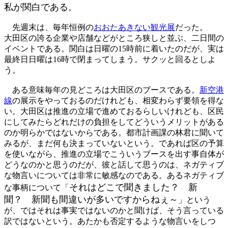
私が関白である
。
先週末は、毎年恒例の
おおたあきない観光展
だった。
大田区の誇る企業や店舗などがところ狭しと並ぶ、二日間の
イベントである。関白は日曜の15時前に着いたのだが、実は
最終日日曜は16時で閉まってしまう。サクッと回るとしよ
う。
ある意味毎年の見どころは大田区のブースである。
新空港
線
の展示をやっておるのだけれども、相変わらず要領を得な
い。大田区は推進の立場で進めておるらしいけれども、区民
にしてみたらどれだけの負担をしてどういうメリットがある
のか明らかではないからである。都市計画課の林君に聞いて
みるが、まだ何も決まっていないという。であれば区の予算
を使いながら、推進の立場でこういうブースを出す事自体が
どうなのかと思うのだが、彼と話して思うのは、ネガティブ
な物言いについては非常に敏感なのである。あるネガティブ
それはどこで聞きました？ 新
な事柄について「
聞？ 新聞も間違いが多いですからねぇ～
」という
が、ではそれは事実ではないのかと聞けば、そう言っている
訳ではないという。あたかも否定するような物言いをしつ