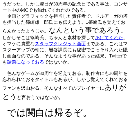
うだった。しかし翌日が30周年の記念日である事は、コンサ
ート中のMCでも触れてくれたのである。
企画とグラフィックを担当した責任者で、ドルアーガの塔
も担当した篠崎雄一郎氏にも伝えよう。..篠崎氏も覚えてお
なんという事であろう
らんかったようじゃ。
。
しかしそこは篠崎氏、ちゃんと素材を探して
あげてくれた
。
オマケに貴重な
スタッフクレジット画面
まである。これはマ
スターアップの朝に、岩谷課長にも秘密でこっそり入れた隠
し画面なのである。そんなような事があった結果、Twitterで
も
話題になっておる
ではないか。
色んなゲームが30周年を迎えておる。制作者にも30周年を
忘れられておるタイトルもあるが、しかし覚えてくれておる
ありが
ファンも沢山おる。そんなすべてのプレイヤーに
とう
と言おうではないか。
では関白は帰るぞ。