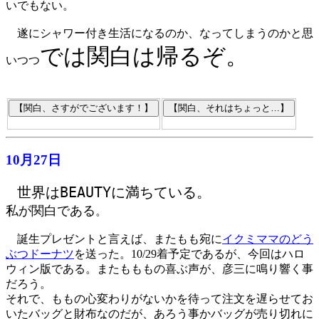
いでもない。
遂にシャワー付き生活になるのか、なってしまうのかと思
では関白は帰るぞ。
いつつ
10月27日
世界はBEAUTYに満ちている。
私が関白である
。
誕生プレゼントと言えば、またもも宛に
イクミママのどう
ぶつドーナツ
を送った。10/29着予定であるが、今回はハロ
ウィン版である。またもももの喜ぶ声が、彦三に鳴り響く事
だろう。
それで、ももの心変わりがないかを待って注文を遅らせてお
いたバッグと財布なのだが、あろう事かバッグが売り切れに