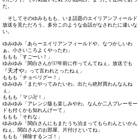
た。
そしてそのゆみももも、いま話題のエイリアンフィールド
放送を見ただろう。多分このような会話がなされたに違いな
い。
ゆみゆみ「あらーエイリアンフィールドや。なつかしいわ
ぁ。小さいころよくやったわ」
ももも「すごーい！」
ゆみゆみ「関白さんが37年前に作ってんてねぇ。放送でも
天才や
『
』って言われとったねぇ」
ももも「チョベリグー！」
ゆみゆみ「またやってみたいわ。出たら絶対買わんなんね
ぇ」
ももも「マジ卍！」
ゆみゆみ「アレンジ版も楽しみやわ。なんか二人プレーモー
ドも付くかも知れんげーて」
ももも「それな」
ゆみゆみ「関白さんにもまたうち泊まってもらわんといかん
ねぇ。関白さんのお部屋、片付けといてね」
ももも「掃除するンゴ！」