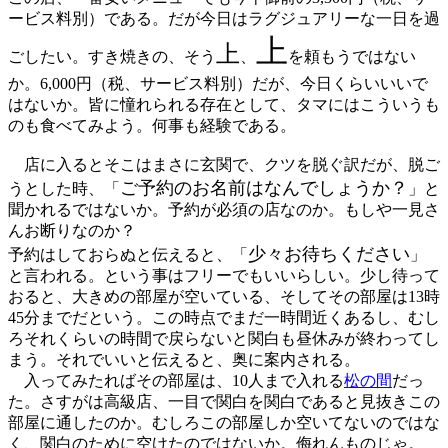
ービス料別）である。だが今日はラグジュアリーな一日を過
上
上
ごしたい。すき焼きの、そう
、
を頼もうではない
か。6,000円（税、サービス料別）だが、今日くらいいいで
はないか。皆に憧れられる存在として、タマにはこういうも
のも食べてみよう。何事も経験である。
店に入るとそこはまさに玄関で、クツを脱ぐ訳だが、脱ご
ご予約のお名前はなんでしょうか？
うとした時、「
」と
聞かれるではないか。予約が必須の店なのか。もしや一見さ
んお断りなのか？
少々お待ちください
予約はしておらぬと伝えると、「
」
と言われる。という事はフリーでもいいらしい。少し待って
おると、大きめの部屋が空いている、そしてその部屋は13時
45分までだという。この時点でまだ一時間近くあるし、むし
ろそれくらいの時間で戻らないと関白も昼休みが終わってし
まう。それでいいと伝えると、奥に案内される。
入ってみたればその部屋は、10人まで入れる
松の間
だっ
た。さすがは高級店、一目で関白を関白であると見抜きこの
部屋に通したのか。むしろこの部屋しか空いてないのではな
く、関白のために空けたのではないか。侮れんものじゃ。