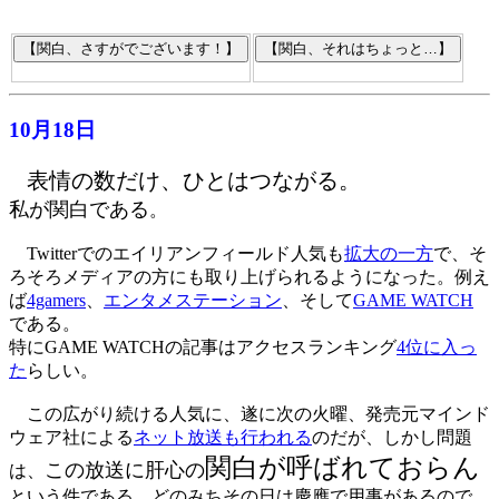
10月18日
表情の数だけ、ひとはつながる。
私が関白である
。
Twitterでのエイリアンフィールド人気も
拡大の一方
で、そ
ろそろメディアの方にも取り上げられるようになった。例え
ば
4gamers
、
エンタメステーション
、そして
GAME WATCH
である。
特にGAME WATCHの記事はアクセスランキング
4位に入っ
た
らしい。
この広がり続ける人気に、遂に次の火曜、発売元マインド
ウェア社による
ネット放送も行われる
のだが、しかし問題
関白が呼ばれておらん
この放送に肝心の
は、
という件である。どのみちその日は慶應で用事があるので、