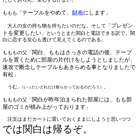
テーブルをやめて、
財布
にします
ももも「
」
プレゼン
大人の女の持ち物を持ちたいのだな。そして「
トを変更したい
」というとまた関白と電話できる訳で、関
白に恋する女心も透けて見えてくるのである。
関白、ももはさっきの電話の後、テーブ
もももの父「
ルを置くために部屋の片付けをしようとしましたが、
速攻で断念しテーブルもあきらめる事となりましたで
有松
」
うむ..
。
（いったいどれだけ散らかっておるのだろう）
関白が昨年泊まられた部屋には、もも部
もももの父「
屋のゴミが積み上がっております
」
注文はまだカートに置いておくままにしようと思いつつ
では関白は帰るぞ。