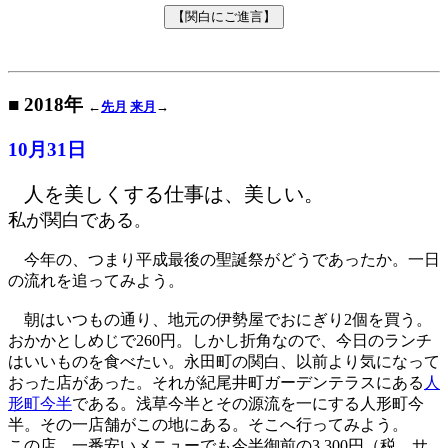
■ 2018年
←
先月
来月
→
10月31日
人を美しくする仕事は、美しい。
私が関白である
。
今年の、つまり平成最後の聖誕祭がどうであったか。一日
の流れを追ってみよう。
朝はいつもの通り、地元の伊勢屋でおにぎり2個を買う。
おかかとしめじで260円。しかし折角なので、今日のランチ
はいいものを食べたい。永田町の関白、以前より気になって
おった店があった。それが紀尾井町ガーデンテラスにある
人
形町今半
である。浅草今半とその源流を一にする人形町今
半。その一店舗がこの地にある。そこへ行ってみよう。
この店、一番安いメニューでも今半御前の3,300円（税、サ