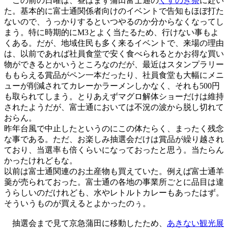
この前の日曜は、昼はまず蒲田富士通の
くすのき祭
に赴い
た。基本的に富士通関係者向けのイベントで告知もほぼ打た
ないので、うっかりするといつやるのか分からなくなってし
まう。特に時期的にM3とよく当たるため、行けない事もよ
くある。だが、地域住民も多く来るイベントで、来場の理由
は、以前であれば社員食堂で安く食べられるとかお得な買い
物ができるとかいうところなのだが、最近はスタンプラリー
ももらえる賞品がペン一本だったり、社員食堂も大幅にメニ
ューが削減されてカレーかラーメンしかなく、それも500円
も取られてしまう。とりあえずマグロ解体ショーだけは維持
されたようだが、富士通においては不況の波から脱し切れて
おらん。
昨年台風で中止したというのにこの体たらく、まったく残念
な事である。ただ、お楽しみ抽選会だけは賞品が繰り越され
ており、当選率も倍くらいになっておったと思う。当たらん
かったけれどもな。
以前は富士通関連のお土産物も買えていた。例えば富士通羊
羹が売られておった。富士通の各地の事業所ごとに品目は違
うらしいのだけれども、水やレトルトカレーもあったはず。
そういうものが買えるとよかったのぅ。
抽選会まで見て京急蒲田に移動したため、
あきない観光展