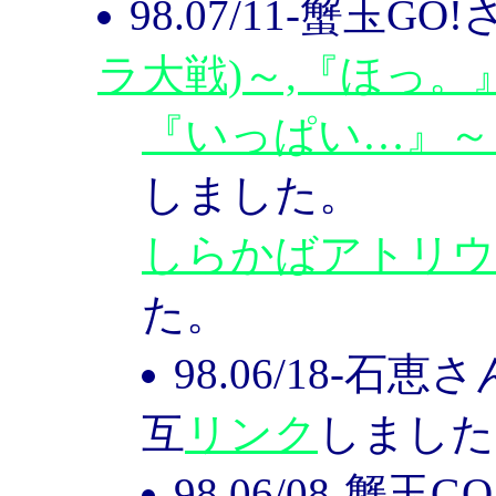
98.07/11-蟹玉GO
ラ大戦)～,『ほっ。
『いっぱい…』～
しました。
しらかばアトリウ
た。
98.06/18-
互
リンク
しました
98.06/08-蟹玉