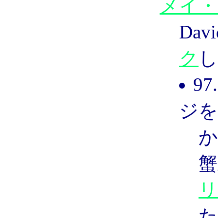
メイ・
Dav
ク
し
9
ジを
か
蟹
リ
た