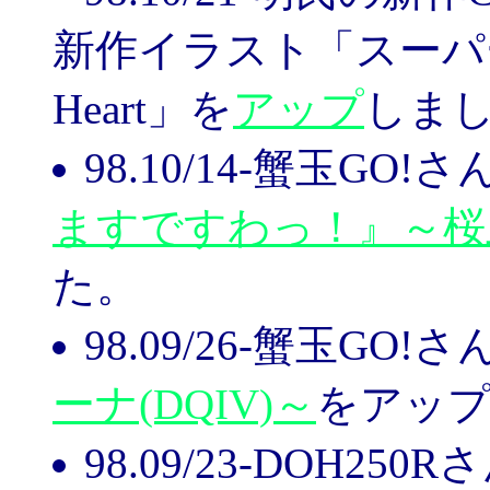
新作イラスト「スーパ
Heart」を
アップ
しま
98.10/14-蟹玉GO!
ますですわっ！』～桜
た。
98.09/26-蟹玉GO!
ーナ(DQIV)～
をアッ
98.09/23-DOH