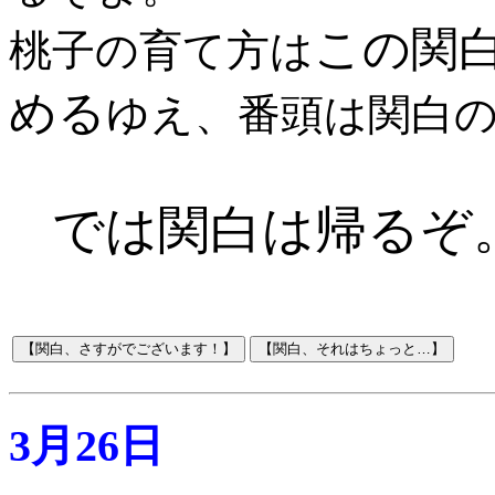
この関
桃子の育て方は
める
ゆえ、番頭は関白
では関白は帰るぞ
3月26日