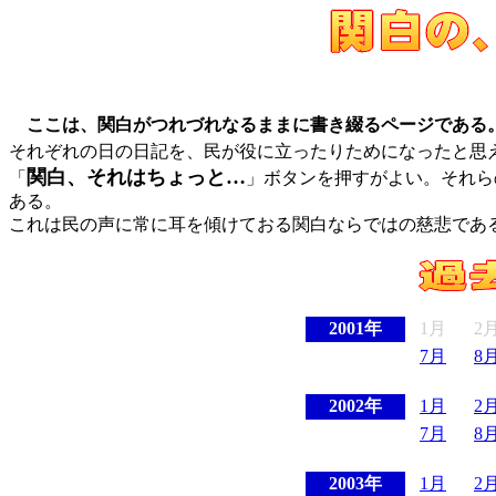
ここは、関白がつれづれなるままに書き綴るページである
それぞれの日の日記を、民が役に立ったりためになったと思
関白、それはちょっと…
「
」ボタンを押すがよい。それら
ある。
これは民の声に常に耳を傾けておる関白ならではの慈悲であ
2001年
1月
2
7月
8
2002年
1月
2
7月
8
2003年
1月
2