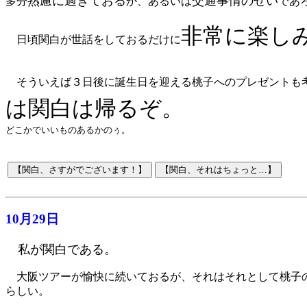
熟慮に過ぎておる
交通事情のせい
多分
か、あるいは
であ
非常に楽し
日頃関白が世話をしておるだけに
そういえば３日後に誕生日を迎える桃子へのプレゼントも
は関白は帰るぞ。
どこかでいいものあるかのぅ。
10月29日
私が関白である。
大阪ツアーが愉快に続いておるが、それはそれとして桃子の
らしい。