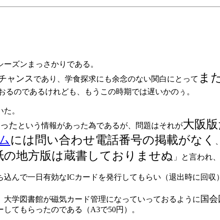
シーズンまっさかりである。
ま
チャンス
であり、学食探求にも余念のない関白にとって
おるのであるけれども、もうこの時期では遅いかのぅ。
いた。
大阪版
った
という情報があった為であるが、問題はそれが
ム
には問い合わせ電話番号の掲載がなく
紙の地方版は蔵書しておりませぬ
」と言われ
込んで一日有効なICカードを発行してもらい（退出時に回収）
国会
、大学図書館が磁気カード管理になっていっておるように
してもらったのである（A3で50円）。