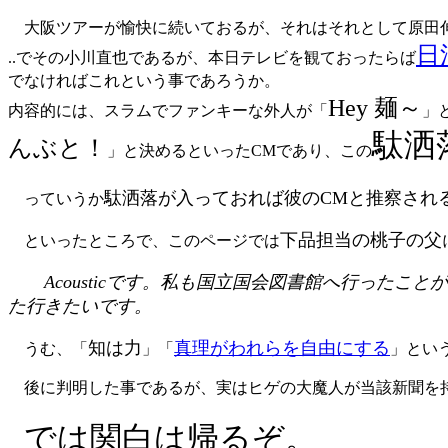
大阪ツアーが愉快に続いておるが、それはそれとして原田
日
..でその小川直也であるが、本日テレビを観ておったらば
でなければこれという事であろうか。
Hey 麺～
内容的には、スラムでファンキーな外人が「
」
駄洒
んぶと！
」と決めるといったCMであり、この
駄洒落が入っておれば彼のCMと推察され
っていうか
下品担当の桃子の父
といったところで、このページでは
Acousticです。私も国立国会図書館へ行ったこ
た行きたいです。
知は力
真理がわれらを自由にする
うむ、「
」「
」とい
後に判明した事であるが、実はヒゲの大魔人が当該新聞を
では関白は帰るぞ。