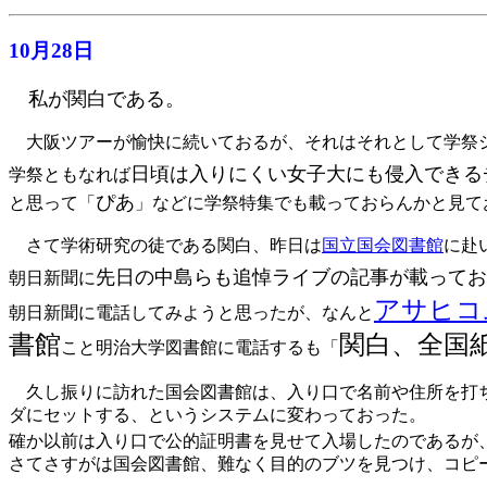
10月28日
私が関白である。
大阪ツアーが愉快に続いておるが、それはそれとして学祭
日頃は入りにくい女子大にも侵入できる
学祭ともなれば
ぴあ
と思って「
」などに学祭特集でも載っておらんかと見て
さて学術研究の徒である関白、昨日は
国立国会図書館
に赴
先日の中島らも追悼ライブの記事が載ってお
朝日新聞に
アサヒコ
朝日新聞に電話してみようと思ったが、なんと
書館
関白、全国
こと明治大学図書館に電話するも「
久し振りに訪れた国会図書館は、入り口で名前や住所を打ち
ダにセットする、というシステムに変わっておった。
確か以前は入り口で公的証明書を見せて入場したのであるが
さてさすがは国会図書館、難なく目的のブツを見つけ、コピー