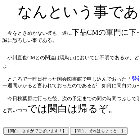
なんという事であ
下品CMの軍門に下
今をときめかない彼も、遂に
誠に恐ろしい事である。
小川直也CMとの関連は現時点においては不明であるが、ど
よ。
登
ところで一昨日行った国会図書館で申し込んでおった「
一週間かかると言われておったのであるが、如何に関白のカ
今日秋葉原に行った後、次の予定までの間の時間つぶしで明
では関白は帰るぞ。
と言いつつ