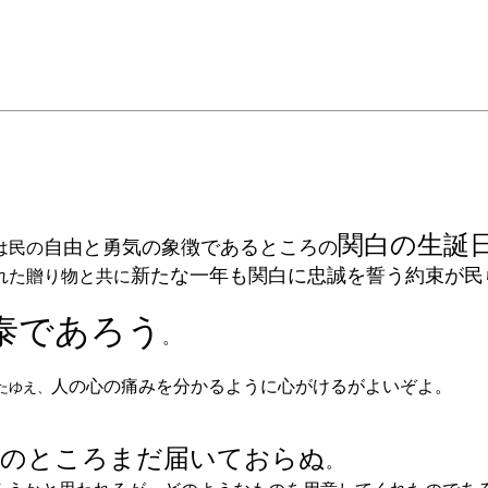
関白の生誕
自由と勇気の象徴であるところの
は民の
新たな一年も関白に忠誠を誓う約束が民
れた贈り物と共に
泰であろう
。
人の心の痛みを分かるように心がけるがよいぞよ。
たゆえ、
在のところまだ届いておらぬ
。