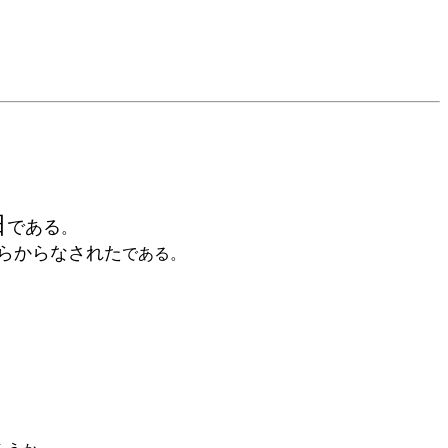
日
である
。
らからなされた
である。