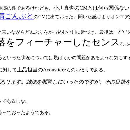
小川直也のCMとは何ら関係ない
伸郎の件であるけれども、
清ごんぶと
のCMに出ておった。聞いた感じよりオンエ
ハ
と言いながらどんぶりをかっ込む小川に近づき、最後は「
落をフィーチャーしたセンス
なら
る
といった状況については幾ばくかの問題があるような気もす
上品担当のAcoustic
に対して
からのお便りである。
とがあります。雑誌を閲覧しにいったのですが、その目録
うであるしな。
持っておったようである。