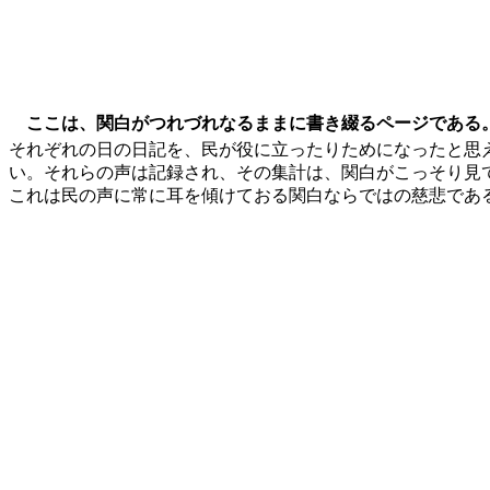
ここは、関白がつれづれなるままに書き綴るページである
それぞれの日の日記を、民が役に立ったりためになったと思
い。それらの声は記録され、その集計は、関白がこっそり見
これは民の声に常に耳を傾けておる関白ならではの慈悲であ