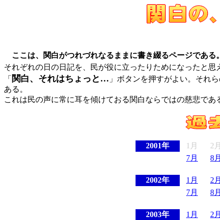
ここは、関白がつれづれなるままに書き綴るページである
それぞれの日の日記を、民が役に立ったりためになったと思
関白、それはちょっと…
「
」ボタンを押すがよい。それら
ある。
これは民の声に常に耳を傾けておる関白ならではの慈悲であ
2001年
1月
2
7月
8
2002年
1月
2
7月
8
2003年
1月
2