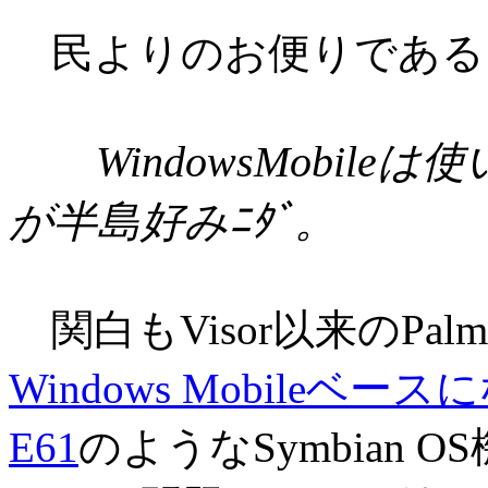
民よりのお便りである
WindowsMobileは使
が半島好みﾆﾀﾞ。
関白もVisor以来のPa
Windows Mobileベ
E61
のようなSymbian